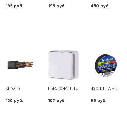
195 руб.
195 руб.
450 руб.
шт
шт
шт
-
+
-
+
-
+
ВЫКЛЮЧАТЕЛЬ 1КЛ ОУ С ПОДСВЕТКОЙ GALLANT WL15--01-04 БЕЛЫЙ/СЕРЕБРО WERKEL
ИЗОЛЕНТА ЧЕРНАЯ 19ММ* 20М ПВХ SAFELINE
КГ 5Х1,5
156 руб.
167 руб.
99 руб.
шт
шт
шт
-
+
-
+
-
+