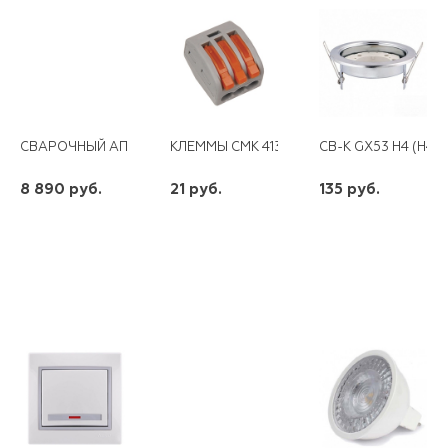
СВАРОЧНЫЙ АППАРАТ ИНВЕРТОРНЫЙ САИ 190 РЕСАНТА
КЛЕММЫ СМК 413 ЭКФ (3*2,5ММ2 Б/ПАСТЫ
CВ-К GX53 H4 (H4.
8 890 руб.
21 руб.
135 руб.
шт
шт
шт
-
+
-
+
-
+