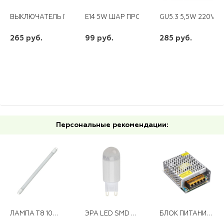
ВЫКЛЮЧАТЕЛЬ MIRA 1КЛ С ПОДСВЕТКОЙ БЕЛЫЙ С СЕРОЙ ВСТА
E14 5W ШАР ПРОЗР. 230V 4000K LB-61 F
GU5.3 5,5W 220V L
265 руб.
99 руб.
285 руб.
шт
шт
шт
-
+
-
+
-
+
Персональные рекомендации:
ЛАМПА Т8 10W 60СМ G13 6500К ПРОГРЕСС
ЭРА LED SMD JCD-3W-842-G9
БЛОК ПИТАНИЯ LED 12V 50W