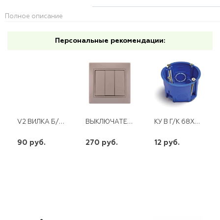
Полное описание
Персональные рекомендации:
V2 ВИЛКА Б/З 6А ПРЯМОЙ ВВОД БЕЛАЯ
ВЫКЛЮЧАТЕЛЬ MIRA 3КЛ. КРЕМОВЫЙ
КУ В Г/К 68Х45 ПЛ/ЛАП СЗЕ3 453 GUSI (200)
90 руб.
270 руб.
12 руб.
шт
шт
шт
-
+
-
+
-
+