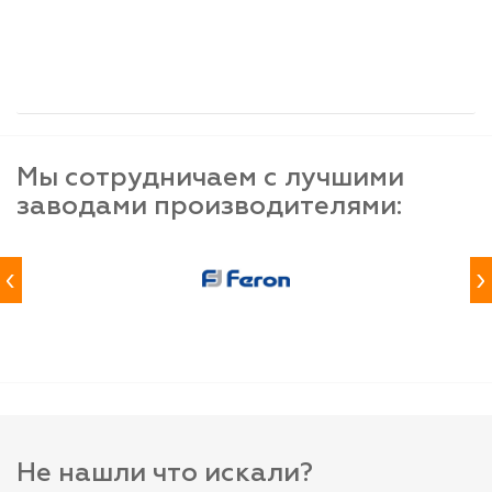
шт
шт
шт
-
+
-
+
-
+
Мы сотрудничаем с лучшими
заводами производителями:
‹
›
Не нашли что искали?