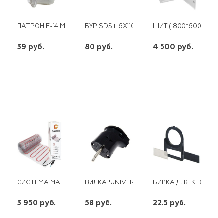
ПАТРОН Е-14 МИНЬОН С ПРИЖИМНЫМ КОЛЬЦОМ
БУР SDS+ 6Х110 "МАСТЕР" 2 РЕЗЦА 4С С
ЩИТ ( 800*600*230
39 руб.
80 руб.
4 500 руб.
шт
шт
шт
-
+
-
+
-
+
СИСТЕМА МАТ НАГРЕВАТЕЛЬНЫЙ GRANDEKS G1-2.0/330
ВИЛКА "UNIVERSAL" УГЛОВАЯ С/З ЧЕРНА
БИРКА ДЛЯ КНОПОК
3 950 руб.
58 руб.
22.5 руб.