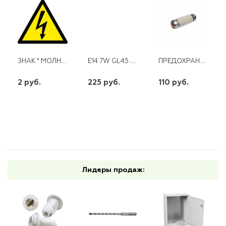
ЗНАК " МОЛНИЯ" 25 ММ*
E14 7W GL45 220V LED 4500K 3 УРОВНЯ ЯРКОСТИ РЕГУЛИР. ОБЫЧН. ВЫКЛЮЧАТЕЛЕМ КОСМОС
ПРЕДОХРАНИТЕЛЬ НПН2-60 63А*
2 руб.
225 руб.
110 руб.
шт
шт
шт
-
+
-
+
-
+
Лидеры продаж: