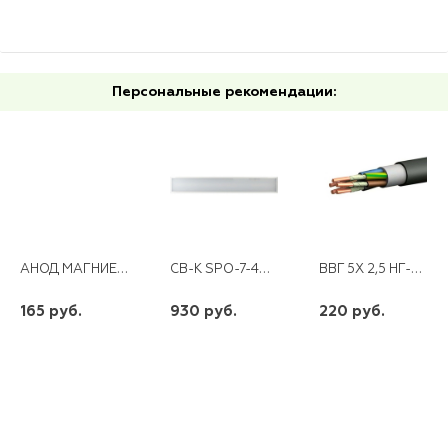
Персональные рекомендации:
АНОД МАГНИЕВЫЙ 200D16+35М6
СВ-К SPO-7-40-6К-М 36ВТ 6500К МАТОВЫЙ 1200Х180Х19 ЭРА
ВВГ 5Х 2,5 НГ-LS LTX
165 руб.
930 руб.
220 руб.
шт
шт
шт
-
+
-
+
-
+