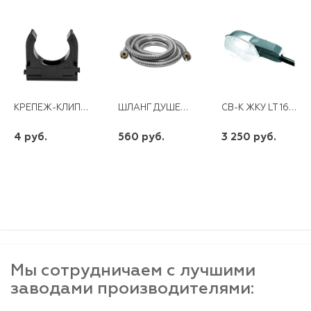
КРЕПЕЖ-КЛИПСА D 20ММ* ЧЕРНАЯ (100)
ШЛАНГ ДУШЕВОЙ БЛИСТЕР 200 СМ IMP*IMP WKR-007
СВ-К ЖКУ LT 16-150 С/СТЕКЛОМ
4 руб.
560 руб.
3 250 руб.
шт
шт
шт
-
+
-
+
-
+
Мы сотрудничаем с лучшими
заводами производителями: