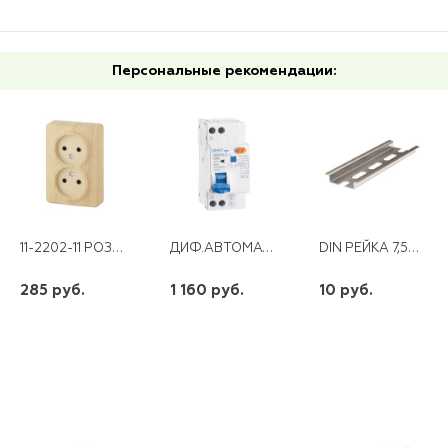
Персональные рекомендации:
11-2202-11 РОЗЕТКА 2Х2Р 16АХ-250В ОУ ЭКСПЕРТ СОСНА ЭРА
ДИФ.АВТОМАТ NBH8LE-40 1P+N 20A 30MA Х-КА С 4,5КА CHINT
DIN РЕЙКА 7,5СМ МИ
285 руб.
1 160 руб.
10 руб.
шт
шт
шт
-
+
-
+
-
+