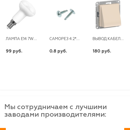
ЛАМПА E14 7W 230V 4000K R50 LB-450 FERON
САМОРЕЗ 4.2*32 ПРЕССШАЙБА СВЕРЛО ЦИНК (5000ШТ) OMAX
ВЫВОД КАБЕЛЯ ATLAS DESIGN МЕХАНИЗМ БЕЖЕВЫЙ
99 руб.
0.8 руб.
180 руб.
шт
шт
шт
-
+
-
+
-
+
Мы сотрудничаем с лучшими
заводами производителями: