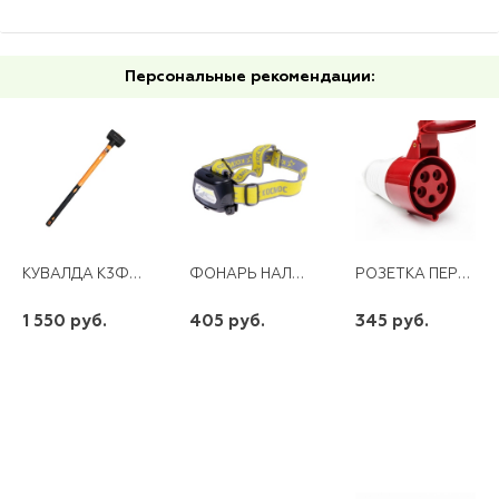
Персональные рекомендации:
КУВАЛДА К3Ф ФИБЕРГЛАССОВАЯ РУКОЯТКА ВИХРЬ
ФОНАРЬ НАЛОБНЫЙ КОСМОС 3W LI-PO АККУМУЛЯТОР СОВ ЗАРЯДКА ОТ 220В KOC-LIPOH3WCOB
РОЗЕТКА ПЕРЕНОСНАЯ 225 3Р+РЕ+N 32А 380В
1 550 руб.
405 руб.
345 руб.
шт
шт
шт
-
+
-
+
-
+