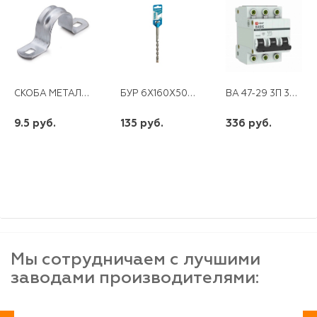
СКОБА МЕТАЛЛ. ДВУХЛАПК. 38-40
БУР 6Х160X50 RRNNBOHR QUADRO SDS-PLUS
ВА 47-29 3П 32 А "С" ЭКФ
9.5 руб.
135 руб.
336 руб.
шт
шт
шт
-
+
-
+
-
+
Мы сотрудничаем с лучшими
заводами производителями: