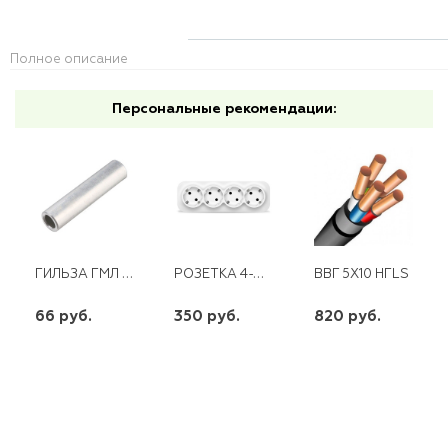
Полное описание
Персональные рекомендации:
ГИЛЬЗА ГМЛ 35-9 ЛУЖЕНАЯ
РОЗЕТКА 4-Х МЕСТНАЯ С/З О/У 16А 220В БЕЛАЯ (ЕВРОСЛОТ) IONICH
ВВГ 5Х10 НГLS
66 руб.
350 руб.
820 руб.
шт
шт
шт
-
+
-
+
-
+