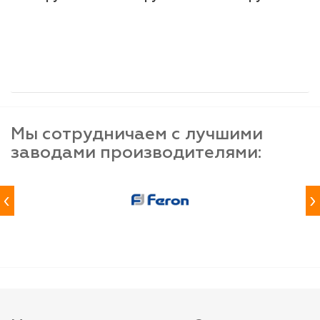
шт
шт
шт
-
+
-
+
-
+
Мы сотрудничаем с лучшими
заводами производителями:
‹
›