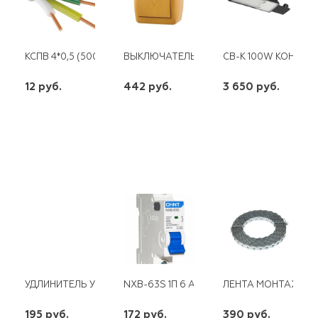
КСПВ 4*0,5 (500)
ВЫКЛЮЧАТЕЛЬ ОТКРЫТЫЙ ОЛЬХА NATA
СВ-К 100W КОНСОЛ
12 руб.
442 руб.
3 650 руб.
шт
шт
шт
-
+
-
+
-
+
УДЛИНИТЕЛЬ У10-553 ПВС 3Х0,75 2ГН 2М С З/К UNIVERSAL
NXB-63S 1П 6 А "С" 4,5 КА CHINT
ЛЕНТА МОНТАЖНАЯ 
195 руб.
172 руб.
390 руб.