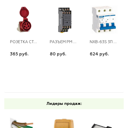
РОЗЕТКА СТАЦИОН.НАРУЖ. 115 3Р+РЕ+ N16А 380В
РАЗЪЕМ РМ 22/4 ЭКФ
NXB-63S 3П 20А "D" 4,5 КА CHINT
365 руб.
80 руб.
624 руб.
шт
шт
шт
-
+
-
+
-
+
Лидеры продаж: