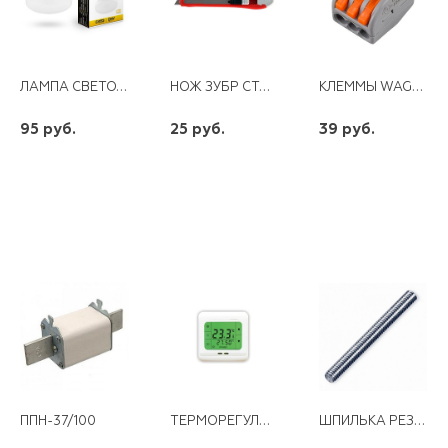
ЛАМПА СВЕТОДИОДНАЯ GX53 9W 220V 2700K FERON LB-452
НОЖ ЗУБР СТАНДАРТ 9ММ
КЛЕММЫ WAGO 222-413 ( 4ММ2 CU)
95 руб.
25 руб.
39 руб.
шт
шт
шт
-
+
-
+
-
+
ТЕРМОРЕГУЛЯТОР GRANDEKS 07Н
ШПИЛЬКА РЕЗЬБОВАЯ 8Х2000
ППН-37/100