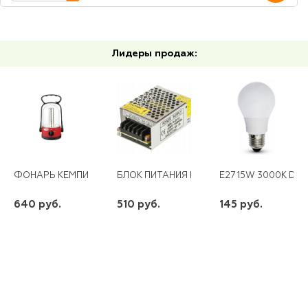
Лидеры продаж:
ФОНАРЬ КЕМПИНГОВЫЙ АКК. КОСМОС 6010LED 32*LED 4V 2AH
БЛОК ПИТАНИЯ LED 12V 36W
E27 15W 3000K DT 
640 руб.
510 руб.
145 руб.
шт
шт
шт
-
+
-
+
-
+