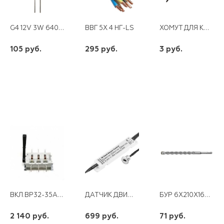
G4 12V 3W 6400K LB-422
ХОМУТ ДЛЯ КАБЕЛЯ 4,0 Х370
ВВГ 5Х 4 НГ-LS
105 руб.
295 руб.
3 руб.
шт
шт
шт
-
+
-
+
-
+
ВКЛ.ВР32-35А 30220-00 250А*
ДАТЧИК ДВИЖЕНИЯ РУКИ30ВТ 6-24В 1-15СМ SEN31
БУР 6Х210X160 SDS-PLUS
2 140 руб.
699 руб.
71 руб.