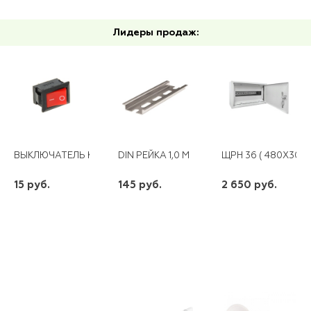
Лидеры продаж:
ВЫКЛЮЧАТЕЛЬ КЛАВИШНЫЙ 220В 6А (2С) ON-OFF КРАСНЫЙ MIN
DIN РЕЙКА 1,0 М
ЩРН 36 ( 480Х300Х
15 руб.
145 руб.
2 650 руб.
шт
шт
шт
-
+
-
+
-
+