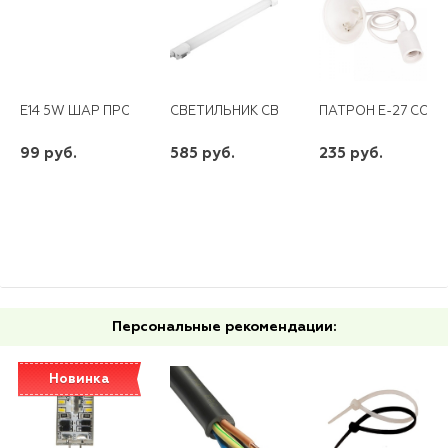
E14 5W ШАР ПРОЗР. 230V 2700K LB-61 FERON
СВЕТИЛЬНИК СВЕТОДИОДНЫЙ 32W, 6500К 
ПАТРОН Е-27 СО Ш
99 руб.
585 руб.
235 руб.
шт
шт
шт
-
+
-
+
-
+
Персональные рекомендации:
Новинка