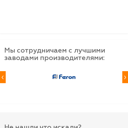
шт
шт
шт
-
+
-
+
-
+
Мы сотрудничаем с лучшими
заводами производителями:
‹
›
Не нашли что искали?