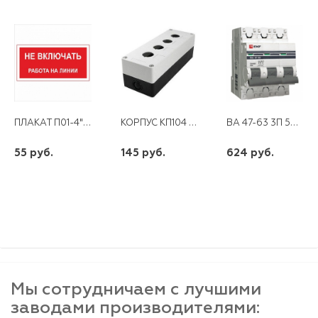
ПЛАКАТ П01-4"НЕ ВКЛЮЧАТЬ! РАБОТА НА ЛИНИИ!" 200Х100
КОРПУС КП104 ПЛАСТ.4 КНОПКИ БЕЛ.
ВА 47-63 3П 50А "С" PROXIMA EKF
55 руб.
145 руб.
624 руб.
шт
шт
шт
-
+
-
+
-
+
Мы сотрудничаем с лучшими
заводами производителями: