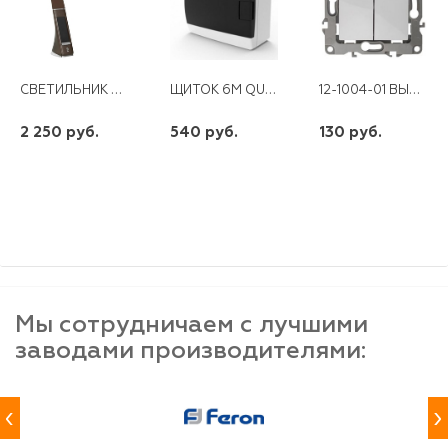
СВЕТИЛЬНИК НАСТОЛЬНЫЙ NLED-461-7W-BR КОРИЧНЕВЫЙ ЭРА
ЩИТОК 6М QUEL IP41 БЕЛЫЙ ПРОЗРАЧНАЯ ЧЕРНАЯ ДВЕРЦА
12-1004-01 ВЫКЛЮЧАТЕЛЬ 2КЛ 10АХ-250В БЕЗ М.ЛАПОК БЕЛЫЙ ЭРА
2 250 руб.
540 руб.
130 руб.
шт
шт
шт
-
+
-
+
-
+
Мы сотрудничаем с лучшими
заводами производителями:
‹
›