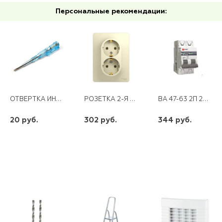
Персональные рекомендации:
ОТВЕРТКА ИНДИКАТОРНАЯ СИНЯЯ
РОЗЕТКА 2-Я С/З SE СУ GLOSSA БЕЖЕВАЯ
ВА 47-63 2П 25 А "С" PROXIMA EKF
20 руб.
302 руб.
344 руб.
шт
шт
шт
-
+
-
+
-
+