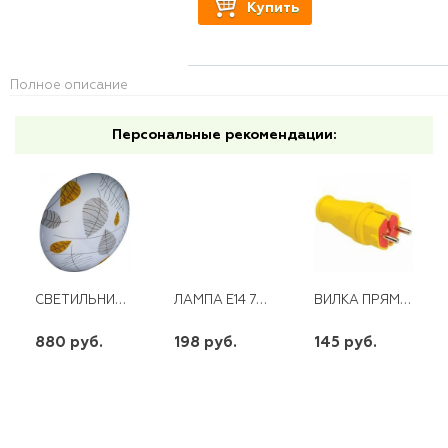
Купить
Полное описание
Персональные рекомендации:
СВЕТИЛЬНИК СВЕТОДИОДНЫЙ ОСЕНЬ СЛЛ 005 12ВТ 6000К (ПОТОЛОЧНЫЙ)
ЛАМПА E14 7W СВЕЧА ПРОЗР.230V 2700K LB-167 ДИММЕР FERON
ВИЛКА ПРЯМАЯ КАУЧУК С/З ЖЕЛТАЯT-PLAST
880 руб.
198 руб.
145 руб.
шт
шт
шт
-
+
-
+
-
+