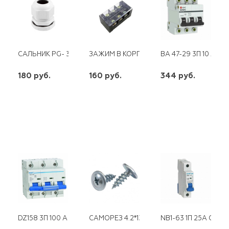
САЛЬНИК PG- 36
ЗАЖИМ В КОРП ТВ-2512 25А
ВА 47-29 3П 10 А "С
180 руб.
160 руб.
344 руб.
шт
шт
шт
-
+
-
+
-
+
DZ158 3П 100 А 10 КА CHINT
САМОРЕЗ 4.2*13 ПРЕССШАЙБА ЦИНК. ПОК
NB1-63 1П 25А С(DB)