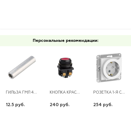
Персональные рекомендации:
ГИЛЬЗА ГМЛ 4-3 ЛУЖЕНАЯ (КВТ)
КНОПКА КРАСНАЯ ВОЗВРАТНАЯ КЕ011 1З
РОЗЕТКА 1-Я С/З СО ШТОРКАМИ С ВЫТАЛК.16А SE СУ ATLAS DESIGN МЕХАНИЗМ БЕЛЫЙ
12.5 руб.
240 руб.
254 руб.
шт
шт
шт
-
+
-
+
-
+