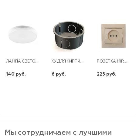
ЛАМПА СВЕТОДИОДНАЯ GX53 12W 220V 6400K FERON LB-453
КУ ДЛЯ КИРПИЧНЫХ СТЕН 65 ММ GE40003
РОЗЕТКА MIRA Б/З КЕРАМИЧЕСКАЯ КРЕМОВАЯ
140 руб.
6 руб.
225 руб.
шт
шт
шт
-
+
-
+
-
+
Мы сотрудничаем с лучшими