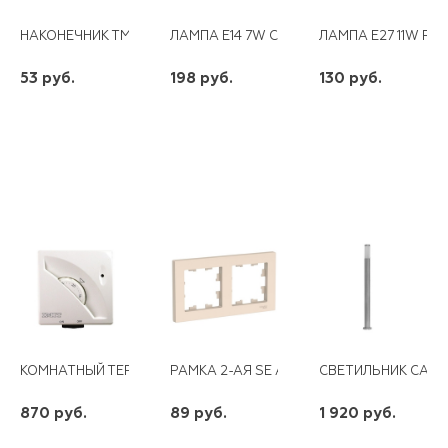
НАКОНЕЧНИК ТМЛ 25-10-8 ЛУЖЕНЫЙ (КВТ)
ЛАМПА E14 7W СВЕЧА ПРОЗР.230V 4000K
ЛАМПА E27 11W R63
53 руб.
198 руб.
130 руб.
шт
шт
шт
-
+
-
+
-
+
КОМНАТНЫЙ ТЕРМОСТАТ ТА3 (546030)
РАМКА 2-АЯ SE ATLAS DESIGN БЕЖЕВАЯ
СВЕТИЛЬНИК САДО
870 руб.
89 руб.
1 920 руб.
шт
шт
шт
-
+
-
+
-
+