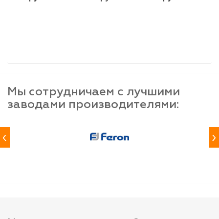
шт
шт
шт
-
+
-
+
-
+
Мы сотрудничаем с лучшими
заводами производителями:
‹
›