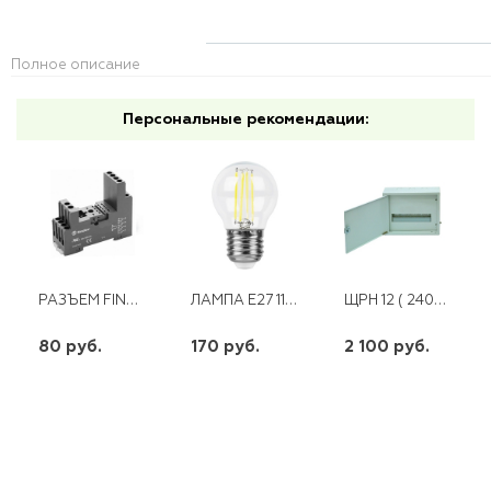
Полное описание
Персональные рекомендации:
РАЗЪЕМ FINDER
ЛАМПА E27 11W 230V 4000K ПРОЗРАЧНАЯ LB-511
ЩРН 12 ( 240Х310Х95 ) УЗОЛА
80 руб.
170 руб.
2 100 руб.
шт
шт
шт
-
+
-
+
-
+