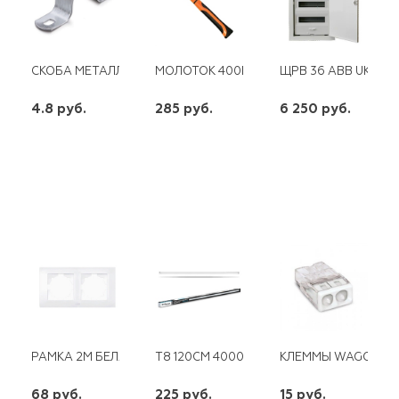
СКОБА МЕТАЛЛ. ДВУХЛАПК. 19-20
МОЛОТОК 400ГР.КВАДРАТНЫЙ БОЁК, Ф
ЩРВ 36 ABB UK636E
4.8 руб.
285 руб.
6 250 руб.
шт
шт
шт
-
+
-
+
-
+
РАМКА 2М БЕЛАЯ ABB COSMO
Т8 120СМ 4000К 18W LB-213 FERON
КЛЕММЫ WAGO 2273-
68 руб.
225 руб.
15 руб.