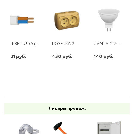
ШВВП 2*0.5 (300)*
РОЗЕТКА 2-АЯ Б/З ОТКРЫТАЯ ОЛЬХА NATA
ЛАМПА GU5.3 9W 220V 2700K LB-560 FERON
21 руб.
430 руб.
140 руб.
шт
шт
шт
-
+
-
+
-
+
Лидеры продаж: