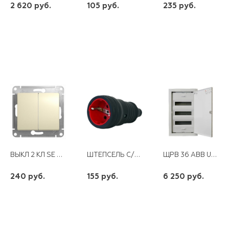
2 620 руб.
105 руб.
235 руб.
шт
шт
шт
-
+
-
+
-
+
ВЫКЛ 2 КЛ SE СУ GLOSSA 10А 250В БЕЖЕВЫЙ
ШТЕПСЕЛЬ С/З КАУЧУК AVF
ЩРВ 36 ABB UK636E3 IP30
240 руб.
155 руб.
6 250 руб.
шт
шт
шт
-
+
-
+
-
+