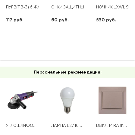
ПУГВ(ПВ-3) 6 Ж/З * (200)
ОЧКИ ЗАЩИТНЫЕ ОТКРЫТОГО ТИПА ,ПРО
НОЧНИК LXWL 9
117 руб.
60 руб.
530 руб.
шт
шт
шт
-
+
-
+
-
+
Персональные рекомендации:
УГЛОШЛИФОВАЛЬНАЯ МАШИНА МШУ-0,85 ДИОЛД
ЛАМПА E27 10W A60 230V 2700K LB-92
ВЫКЛ. MIRA 1КЛ. КРЕМОВЫЙ СО ВСТАВКОЙ (10/120)