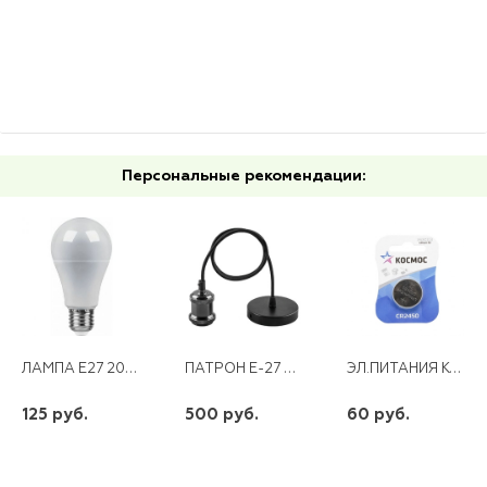
шт
шт
шт
-
+
-
+
-
+
Персональные рекомендации:
ЛАМПА E27 20W 230V LED 4000K SBA6020
ПАТРОН Е-27 СО ШНУРОМ 1М,ДЕКОРАТИВНЫЙ КОНУС 120*80ММ,LH128 ЧЕРНЫЙ
ЭЛ.ПИТАНИЯ КОСМОС СR 2450 1*BL
125 руб.
500 руб.
60 руб.
шт
шт
шт
-
+
-
+
-
+