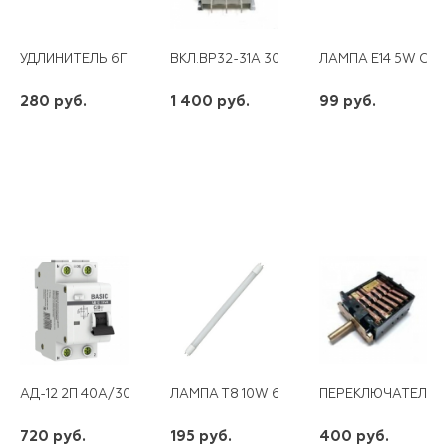
УДЛИНИТЕЛЬ 6ГН 2М С/З T-PLAST
ВКЛ.ВР32-31А 30220-00 100А*
ЛАМПА E14 5W СВЕ
280 руб.
1 400 руб.
99 руб.
шт
шт
шт
-
+
-
+
-
+
АД-12 2П 40А/30МА 4,5КА "С" (ЭКФ)
ЛАМПА Т8 10W 60СМ G13 6500К ПРОГРЕС
ПЕРЕКЛЮЧАТЕЛЬ ЭЛ
720 руб.
195 руб.
400 руб.