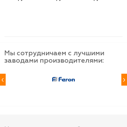
шт
шт
шт
-
+
-
+
-
+
Мы сотрудничаем с лучшими
заводами производителями:
‹
›