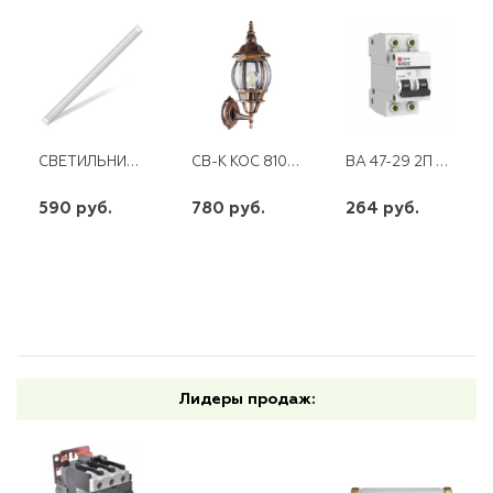
СВЕТИЛЬНИК IONICH 40ВТ 6500К IP40 ILED-SMD-СПО1200-40-3200-220-6.5-IP40
СВ-К KOC 8101GB 100W E27 ЧЕРН.ЗОЛ.ВВЕРХ
ВА 47-29 2П 50 А "С" ЭКФ
590 руб.
780 руб.
264 руб.
шт
шт
шт
-
+
-
+
-
+
Лидеры продаж: