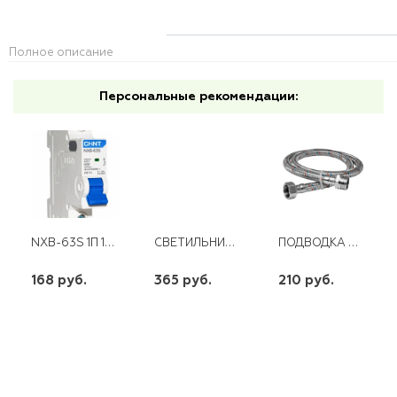
Полное описание
Персональные рекомендации:
NXB-63S 1П 16 А "С" 4,5 КА CHINT
СВЕТИЛЬНИК СПП-12-970-220-4K IP65 12ВТ КРУГ IONICH
ПОДВОДКА НЕРЖАВЕЮЩАЯ ОПЛЕТКА ДЛЯ СМЕСИТЕЛЯ (КОР.) WKR-ZКM10-080
168 руб.
365 руб.
210 руб.
шт
шт
шт
-
+
-
+
-
+