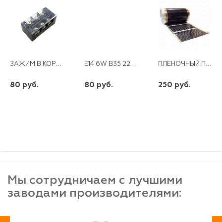
ЗАЖИМ В КОРП ТВ-1506 15А
E14 6W B35 220V LED 827 ЭРА ECO
ПЛЕНОЧНЫЙ ПОЛ REXVA XTS05 ПРОЗРАЧН. 0,5М
80 руб.
80 руб.
250 руб.
шт
шт
шт
-
+
-
+
-
+
Мы сотрудничаем с лучшими
заводами производителями: