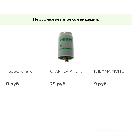
Персональные рекомендации:
Переключатель трехпозиционный ТПС-63 3P 25А PROxima EKF TPS325
СТАРТЕР PHILIPS S- 2*
КЛЕММА МОНТАЖНАЯ 4-ПРОВОДНАЯ ДЛЯ 1-ЖИЛЬНОГО ПРОВОДНИКА LD2273-204
0 руб.
29 руб.
9 руб.
шт
шт
шт
-
+
-
+
-
+