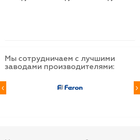
шт
шт
шт
-
+
-
+
-
+
Мы сотрудничаем с лучшими
заводами производителями:
‹
›