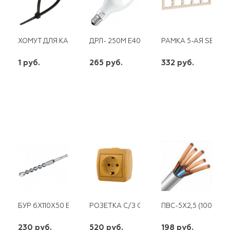
ХОМУТ ДЛЯ КАБЕЛЯ ЧЕРН. 3,0 Х150
ДРЛ- 250М Е40 ЛИСМА
РАМКА 5-АЯ SE AT
1 руб.
265 руб.
332 руб.
шт
шт
шт
-
+
-
+
-
+
БУР 6Х110X50 BOSH 4 ГРАНИ SDS-PLUS
РОЗЕТКА С/З ОТКРЫТАЯ ОЛЬХА NATA
ПВС-5Х2,5 (100)
230 руб.
520 руб.
198 руб.