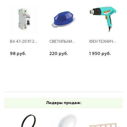
ВА 47-29 1П 25 А "С" ЭКФ
СВЕТИЛЬНИК -ВСПЫШКА (СТРОБЫ) 1,3W 230V 18 LED СИНИЙ, STLB01
ФЕН ТЕХНИЧЕСКИЙ STURM 2000ВТ, 350/550С, 250/550Л/МИН, 5 НАСАДОК КЕЙС
98 руб.
220 руб.
1 950 руб.
шт
шт
шт
-
+
-
+
-
+
Лидеры продаж: