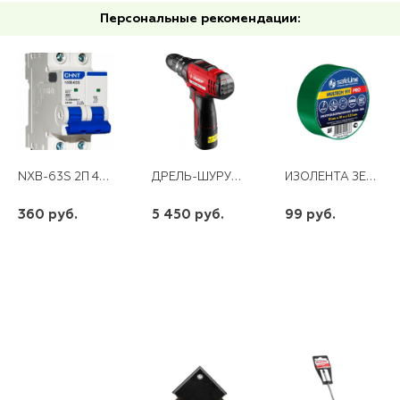
Персональные рекомендации:
NXB-63S 2П 40 А "С" 4,5 КА CHINT
ДРЕЛЬ-ШУРУПОВЕРТ АККУМ. ДШЛ-122-1 2АКБ КЕЙС ЗУБР
ИЗОЛЕНТА ЗЕЛЕНАЯ 19ММ* 20М ПВХ SAFELINE
360 руб.
5 450 руб.
99 руб.
шт
шт
шт
-
+
-
+
-
+