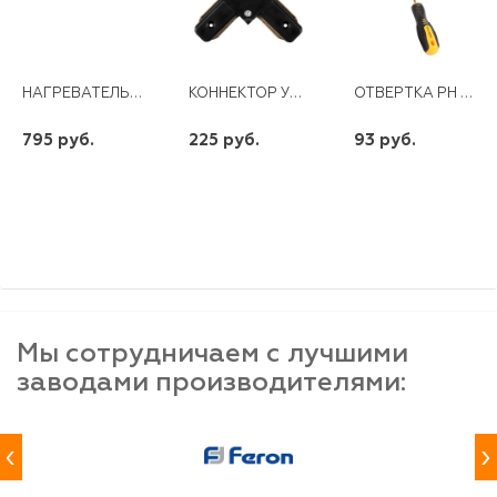
НАГРЕВАТЕЛЬНЫЙ ЭЛЕМЕНТ RCA 1500 ВТ M5
КОННЕКТОР УГЛОВОЙ ДЛЯ ШИНОПРОВОДА, ЧЕРНЫЙ LD1001
ОТВЕРТКА РН 1*100 ММ ДВУХКОМПОНЕНТНАЯ РУКОЯТКА REXANT
795 руб.
225 руб.
93 руб.
шт
шт
шт
-
+
-
+
-
+
Мы сотрудничаем с лучшими
заводами производителями:
‹
›