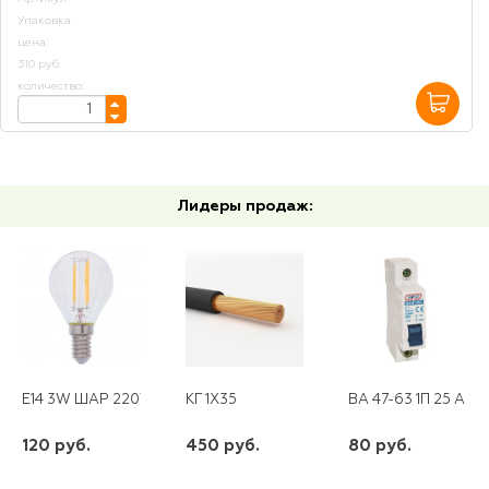
Упаковка
цена:
310 руб.
количество:
Лидеры продаж:
E14 3W ШАР 220V LED ТЕПЛО-БЕЛЫЙ GAUSS
КГ 1Х35
ВА 47-63 1П 25 А "С
120 руб.
450 руб.
80 руб.
шт
шт
шт
-
+
-
+
-
+