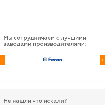
шт
шт
шт
-
+
-
+
-
+
Мы сотрудничаем с лучшими
заводами производителями:
‹
›
Не нашли что искали?