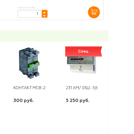
количество:
Спец.
ЭРА СВЕТОДИОДНЫЙ СВ-К 10ВТ 4000К 800ЛМ КРУГ БЕЛ. С ДАТЧ. ДВ
КОНТАКТ MCB-20 Ф/МОНТАЖА 2НО ABB
231 АМ/ 01Ш- 5(60)А (КЛ.1,0)
300 руб.
5 250 руб.
шт
шт
-
+
-
+