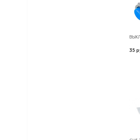
35 р
-