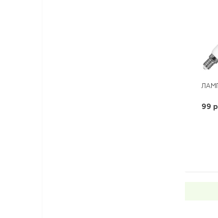
ЛАМП
99 р
-