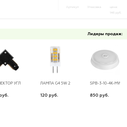
Артикул
Упаковка
цена:
146 руб.
Лидеры продаж:
ЕКТОР УГЛОВОЙ ДЛЯ ШИНОПРОВОДА, ЧЕРНЫЙ LD1001
ЛАМПА G4 5W 220V 4000K LB-432
SPB-3-10-4K-MWS 
руб.
120 руб.
850 руб.
шт
шт
шт
+
-
+
-
+