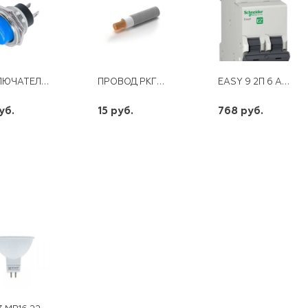
ВЫКЛЮЧАТЕЛЬ КНОПКА МЕТАЛЛ 220В 2А (2С) ON-OFF СИНЯЯ D16.2 REXANT
ПРОВОД РКГМ- 0,75 ТЕРМОСТОЙКИЙ
EASY 9 2П 6 А SCHNEIDER
уб.
15 руб.
768 руб.
шт
шт
шт
+
-
+
-
+