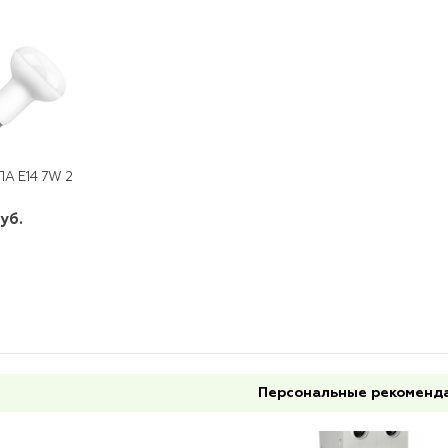
А E14 7W 230V 6400K R50 LB-450 FERON
уб.
шт
+
Персональные рекоменд