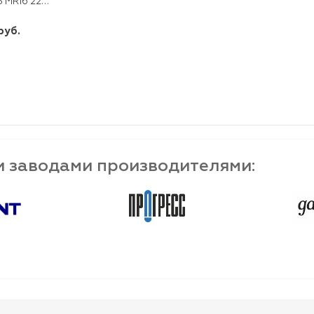
GU5.3 MR16 220V 3LED 4000K EKF
руб.
шт
+
и заводами производителями: