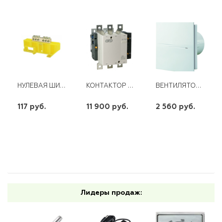
НУЛЕВАЯ ШИНА ШН 6/1 С ЖЕЛТЫМ ИЗОЛЯТОРОМ
КОНТАКТОР LC1-F225 225А 220V ЭНЕРГИЯ
ВЕНТИЛЯТОР 100 QUIET-STILE
117 руб.
11 900 руб.
2 560 руб.
шт
шт
шт
-
+
-
+
-
+
Лидеры продаж: