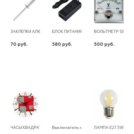
ЗАКЛЕПКИ АЛЮМИНЕВЫЕ PRO-FIX ,4,0Х6 ММ,50ШТ PROFESSI
БЛОК ПИТАНИЯ LED 12V 48W ПЛАСТИК. 
ВОЛЬТМЕТР SE-80 
70 руб.
580 руб.
500 руб.
шт
шт
шт
-
+
-
+
-
+
ЧАСЫ КВАДРАТ КРАСНЫЙ
Выключатель нагрузки NXHB-125 3P 63A
ЛАМПА E27 5W ШАР 