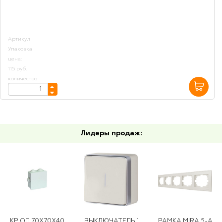
Артикул
Упаковка
цена:
115 руб.
количество:
Лидеры продаж:
КР ОП 70Х70Х40 КВАДРАТНАЯ СЕРАЯ IP44 С376 Б ЕВРО ГУСИ
ВЫКЛЮЧАТЕЛЬ 1КЛ ОУ С ПОДСВЕТКОЙ G
РАМКА MIRA 5-АЯ