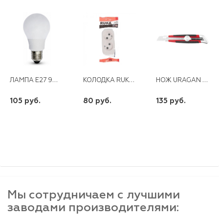
ЛАМПА E27 9W 230V LED 4000K LIZARD
КОЛОДКА RUKA 2 ГН. Б/З
НОЖ URAGAN СЕГМЕНТ.ЛЕЗВИЕ ДВУХКОМ. КОРПУС МЕХ.ФИКСАТОР ИНСТРУМЕНТ.СТАЛЬ 18ММ
105 руб.
80 руб.
135 руб.
шт
шт
шт
-
+
-
+
-
+
Мы сотрудничаем с лучшими
заводами производителями: