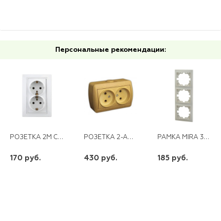
Персональные рекомендации:
РОЗЕТКА 2М С/З БЕЛАЯ SCHUKO16АХ-250В INTRO PLANO
РОЗЕТКА 2-АЯ Б/З ОТКРЫТАЯ ОЛЬХА NATA
РАМКА MIRA 3-АЯ ВЕРТИКАЛЬНАЯ КРЕМОВАЯ
170 руб.
430 руб.
185 руб.
шт
шт
шт
-
+
-
+
-
+