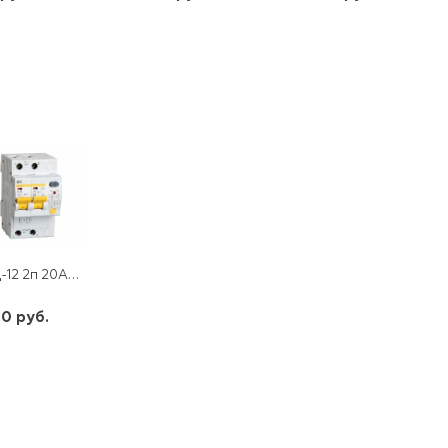
шт
шт
шт
-
+
-
+
-
+
АД-12 2п 20А/30мА 4,5кА "С"
0 руб.
шт
-
+