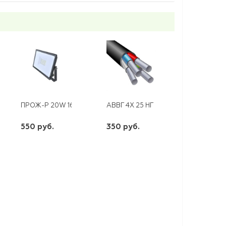
8B
D 9 С ГВОЗД.(50ШТ)
ПРОЖ-Р 20W 1600LM 6500К SUPER-SLIM КОСМОС
АВВГ 4Х 25 НГ
550 руб.
350 руб.
шт
шт
-
+
-
+