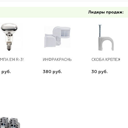
Лидеры продаж:
МПА Е14 R-39 60W 230V INC14
ИНФРАКРАСНЫЙ ДЕТЕКТОР ДВИЖЕНИЯ LX4
СКОБА КРЕПЕЖНАЯ 
 руб.
380 руб.
30 руб.
шт
шт
шт
-
+
-
+
-
+