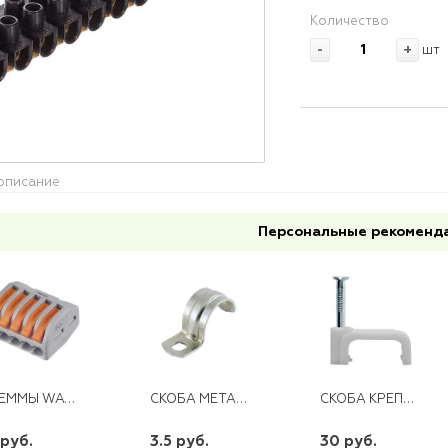
Количество
-
+
шт
описание
Персональные рекоменд
КЛЕММЫ WAGO 222-415 ( 4ММ2 CU)
СКОБА МЕТАЛЛ. ОДНОЛАПК. 12-13
СКОБА КРЕПЕЖНАЯ КВАДРАТНАЯ 8 С ГВОЗД.(50ШТ)
 руб.
3.5 руб.
30 руб.