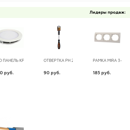
Лидеры продаж:
D ПАНЕЛЬ КРУГЛАЯ RS 18W, 5000К.
ОТВЕРТКА РН 2*100 ММ ВИХРЬ
РАМКА MIRA 3-АЯ
0 руб.
90 руб.
185 руб.
шт
шт
шт
-
+
-
+
-
+