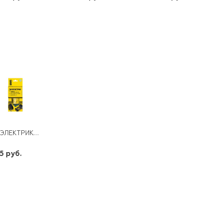
шт
шт
шт
-
+
-
+
-
+
ДИЭЛЕКТРИК ДЛЯ ЗАЩИТЫ ЭЛЕКТРООБОРУДОВАНИЯ NANOPROTECH NPSI0003
5 руб.
шт
-
+