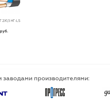
Г 2Х1,5 НГ-LS ГОСТ
 руб.
шт
-
+
и заводами производителями: