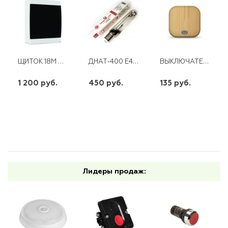
ЩИТОК 18М QUEL IP41 ПРОЗРАЧНАЯ ЧЕРНАЯ ДВЕРЦА
ДНАТ-400 Е40 ЛИСМА (30)*
ВЫКЛЮЧАТЕЛЬ 1КЛ С ПОДСВЕТКОЙ О/У 10А 220В СОСНА (ЕВРОСЛОТ) IONICH
1 200 руб.
450 руб.
135 руб.
шт
шт
шт
-
+
-
+
-
+
Лидеры продаж: