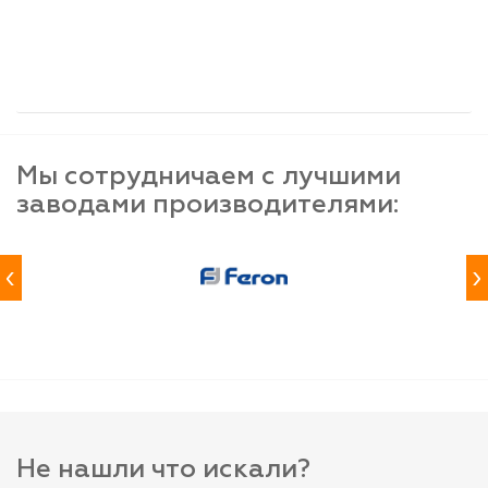
шт
шт
шт
-
+
-
+
-
+
Мы сотрудничаем с лучшими
заводами производителями:
‹
›
Не нашли что искали?