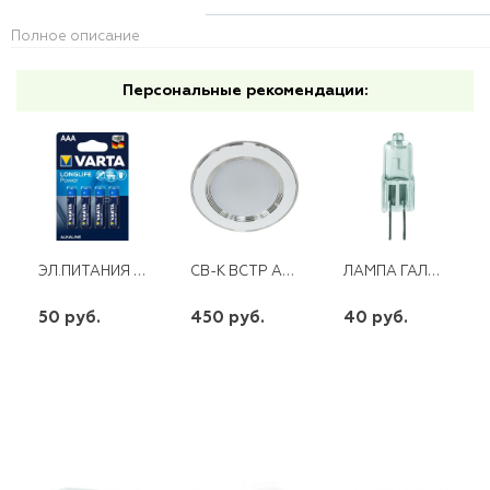
Полное описание
Персональные рекомендации:
ЭЛ.ПИТАНИЯ VARTA HIGH ENERGY LR 03
СВ-К ВСТР AL527 12W 960LM 4000K FERON
ЛАМПА ГАЛОГЕННАЯ G4 20W JC 12V FERON
50 руб.
450 руб.
40 руб.
шт
шт
шт
-
+
-
+
-
+