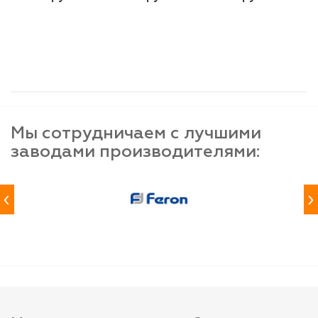
шт
шт
шт
-
+
-
+
-
+
Мы сотрудничаем с лучшими
заводами производителями:
‹
›