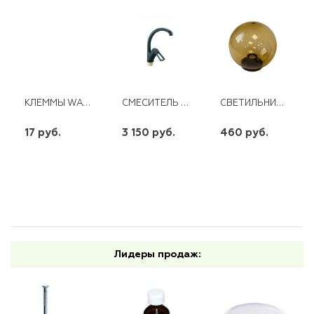
КЛЕММЫ WAGO 2273-208 (2,5ММ2 CU)
СМЕСИТЕЛЬ ДЛЯ КУХНИ С ПОВОРОТНЫМ ИЗЛИВОМ YUB4-E181КВ ЧЕРНЫЙ
СВЕТИЛЬНИК САДОВО-ПАРКОВЫЙ ПМАА 230В Е27 D=200ММ, ЗОЛОТОЙ НТУ 01-60-203
17 руб.
3 150 руб.
460 руб.
шт
шт
шт
-
+
-
+
-
+
Лидеры продаж: