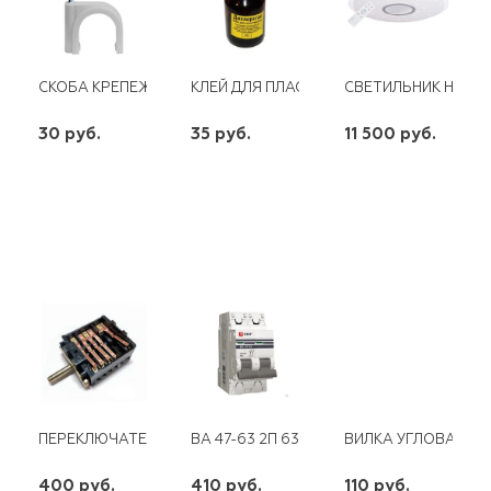
СКОБА КРЕПЕЖНАЯ D 9 С ГВОЗД.(50ШТ)
КЛЕЙ ДЛЯ ПЛАСТМАСС "ДИХЛОРЭТАН" 30
СВЕТИЛЬНИК НАСТЕ
30 руб.
35 руб.
11 500 руб.
шт
шт
шт
-
+
-
+
-
+
ПЕРЕКЛЮЧАТЕЛЬ ЭЛЕКТРОПЕЧКИ 3-ПОЗИЦИИ (0˚, 60˚-240˚,27
ВА 47-63 2П 63 А "С" PROXIMA EKF
ВИЛКА УГЛОВАЯ С З
400 руб.
410 руб.
110 руб.