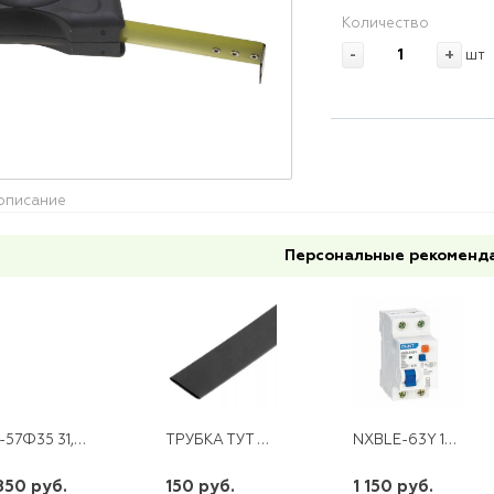
Количество
-
+
шт
описание
Персональные рекоменд
ВА-57Ф35 31,5А КЭАЗ
ТРУБКА ТУТ 50/25 ЧЕРНАЯ
NXBLE-63Y 1P+N 10A 30mA х-ка С 4,5кА CHINT
850 руб.
150 руб.
1 150 руб.