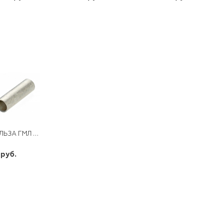
шт
шт
шт
-
+
-
+
-
+
ГИЛЬЗА ГМЛ 6-4 ЛУЖЕНАЯ
 руб.
шт
-
+