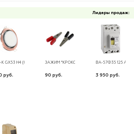
Лидеры продаж:
-К GX53 H4 (H4. МЕДЬ)
ЗАЖИМ "КРОКОДИЛ" 150ММ 200А
ВА-57Ф35 125 А КЭ
0 руб.
90 руб.
3 950 руб.
шт
шт
шт
-
+
-
+
-
+