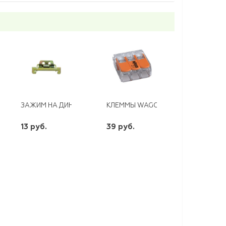
АЗ
ЗАЖИМ НА ДИН РЕЙКУ HDW-211 ЭКФ
КЛЕММЫ WAGO 221-413 (4ММ2 CU)
13 руб.
39 руб.
шт
шт
-
+
-
+