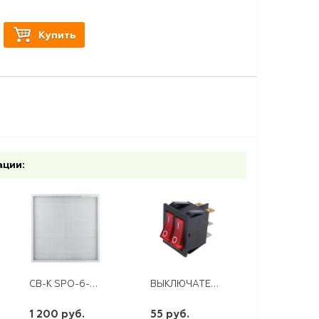
Купить
ации:
СВ-К SPO-6-48-6К-P 48ВТ 6500К ПРИЗМА 595Х595Х19 ЭРА
ВЫКЛЮЧАТЕЛЬ КЛАВИШНЫЙ 220В 15А ON-OFF КРАСНЫЙ С ПОДСВЕТКОЙ 2ОЙ (RWB-511.SC-797) REXANT
1 200 руб.
55 руб.