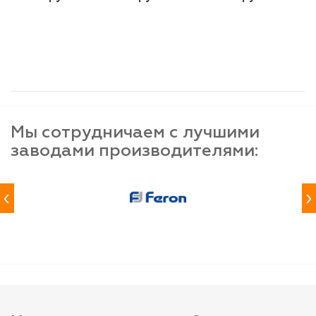
шт
шт
шт
-
+
-
+
-
+
Мы сотрудничаем с лучшими
заводами производителями:
‹
›