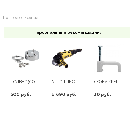
Полное описание
Персональные рекомендации:
ПОДВЕС (СОЕДИНИТЕЛЬ ДЛЯ КРУГЛ. НАКЛ. СВЕТИЛЬНИКОВ СЕРИИ AL699 И AL5000) ДЛИНА 100СМ СЕРЕБРО LD505
УГЛОШЛИФОВАЛЬНАЯ МАШИНА HANSKONNER 150ММ,1500ВТ,2400-8400ОБ/МИН,РЕГУЛ. ОБОР.
СКОБА КРЕПЕЖНАЯ КВАДРАТНАЯ 8 С ГВОЗД.(50ШТ)
500 руб.
5 690 руб.
30 руб.
шт
шт
шт
-
+
-
+
-
+