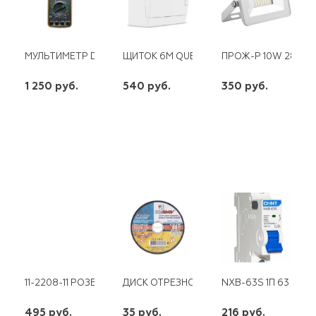
МУЛЬТИМЕТР DT 9208А
ЩИТОК 6М QUEL IP41 БЕЛЫЙ , БЕЛАЯ ДВ
ПРОЖ-Р 10W 2835 
1 250 руб.
540 руб.
350 руб.
шт
шт
шт
-
+
-
+
-
+
11-2208-11 РОЗЕТКА 3Х2Р+Е SCHUKO 16АХ-250В ОУ ЭКСПЕРТ 
ДИСК ОТРЕЗНОЙ ПО МЕТ. 125Х1,2Х22
NXB-63S 1П 63 А "С"
495 руб.
35 руб.
216 руб.