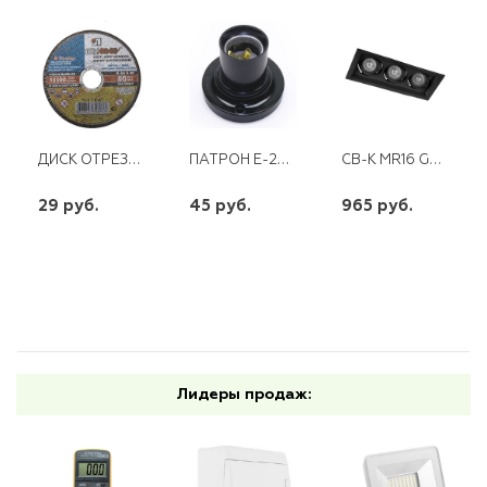
ДИСК ОТРЕЗНОЙ АБРАЗИВНЫЙ ПО МЕТАЛЛУ 115Х1.0Х22,2ММ "ЛУГА"
ПАТРОН Е-27 ПОТОЛ.
CВ-К MR16 G5.3 ЧЕРНЫЙ DLТ203
29 руб.
45 руб.
965 руб.
шт
шт
шт
-
+
-
+
-
+
Лидеры продаж: