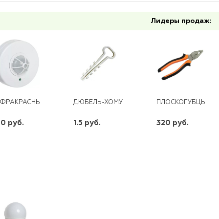
Лидеры продаж:
ФРАКРАСНЫЙ ДЕТЕКТОР ДВИЖЕНИЯ LX28A
ДЮБЕЛЬ-ХОМУТ 11-18 (100ШТ) КВТ
ПЛОСКОГУБЦЫ 160
0 руб.
1.5 руб.
320 руб.
шт
шт
шт
-
+
-
+
-
+