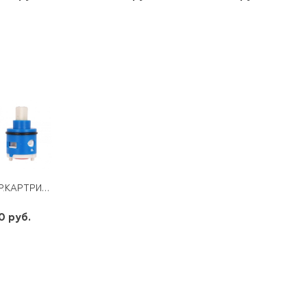
шт
шт
шт
-
+
-
+
-
+
КЕР.КАРТРИДЖ ,ДЛЯ ПЕРЕКЛ. NEB3.NEB7.NEB16. SFX-3116
0 руб.
шт
-
+