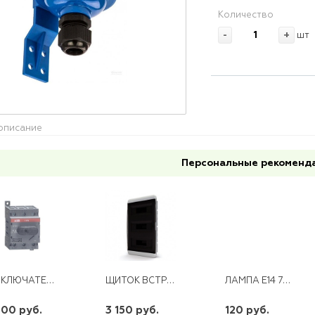
Количество
-
+
шт
описание
Персональные рекоменд
ВЫКЛЮЧАТЕЛЬ НАГРУЗКИ OT80F3 80A ABB
ЩИТОК ВСТРАИВАЕМЫЙ 54М TEKFOR IP40 ПРОЗРАЧНАЯ ЧЕРНАЯ ДВЕРЦА
ЛАМПА E14 7W СВЕЧА ПРОЗР. 230V 2700K LB-66 FERON
600 руб.
3 150 руб.
120 руб.