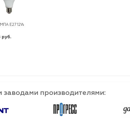
МПА E27 12W 230V LED 6400K SBA6012
5 руб.
шт
-
+
и заводами производителями: