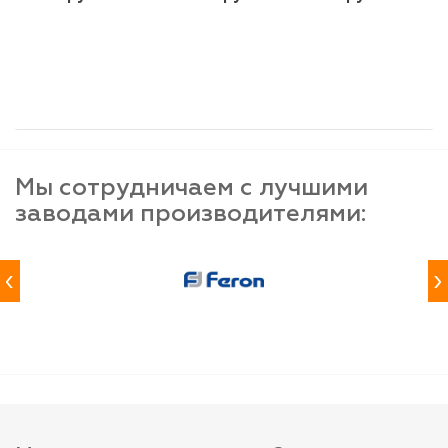
шт
шт
шт
-
+
-
+
-
+
Мы сотрудничаем с лучшими
заводами производителями:
‹
›