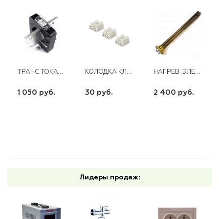
ТРАНС.ТОКАТ-0,66 200/5 КЛ.Т. 0,5S
КОЛОДКА КЛЕММНАЯ ЗАЖИМНАЯ КПН-2 10А
НАГРЕВ. ЭЛЕМЕНТ 6,0 КВТ (3Х2,0) RDT D48ММ ER200-300Л
1 050 руб.
30 руб.
2 400 руб.
шт
шт
шт
-
+
-
+
-
+
Лидеры продаж: