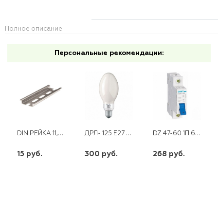
Полное описание
Персональные рекомендации:
DIN РЕЙКА 11,5СМ
ДРЛ- 125 Е27 PHILIPS
DZ 47-60 1П 63 А "С" 4,5 КА CHINT
15 руб.
300 руб.
268 руб.
шт
шт
шт
-
+
-
+
-
+