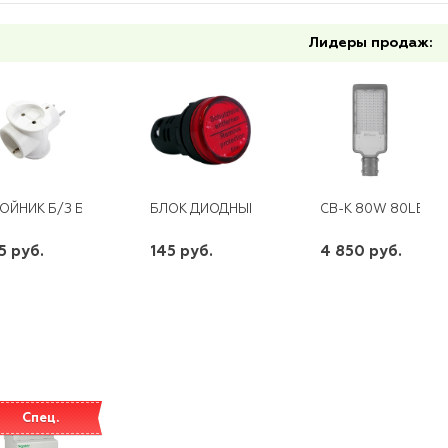
Лидеры продаж:
ОЙНИК Б/З БЕЛЫЙ ПРОГРЕСС
БЛОК ДИОДНЫЙ MDB-1001 ABB
СВ-К 80W 80LED 6
5 руб.
145 руб.
4 850 руб.
шт
шт
шт
-
+
-
+
-
+
Спец.