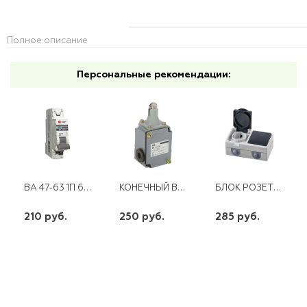
Полное описание
Персональные рекомендации:
ВА 47-63 1П 63 А "С" PROXIMA EKF
КОНЕЧНЫЙ ВЫКЛЮЧАТЕЛЬ ВПК 2111
БЛОК РОЗЕТКА С/З + ПЕРЕКЛЮЧАТЕЛЬ 1КЛ ОУ СЕРЫЙ/ГРАФИТ PST16-11-54/10-112-54
210 руб.
250 руб.
285 руб.
шт
шт
шт
-
+
-
+
-
+