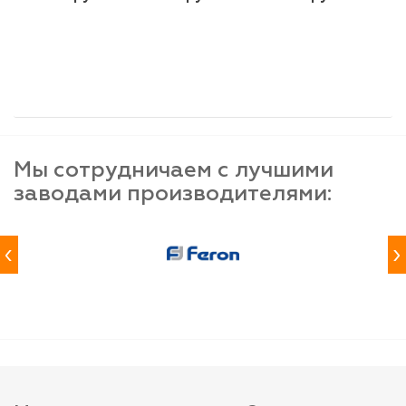
шт
шт
шт
-
+
-
+
-
+
Мы сотрудничаем с лучшими
заводами производителями:
‹
›