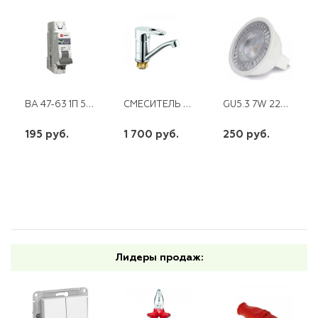
ВА 47-63 1П 50 А "С" PROXIMA EKF
СМЕСИТЕЛЬ ДЛЯ КУХНИ С ПОВОРОТНЫМ ИЗЛИВОМ 140ММ PED4-B181
GU5.3 7W 220V LED LENS 2700K GAUSS
195 руб.
1 700 руб.
250 руб.
шт
шт
шт
-
+
-
+
-
+
Лидеры продаж: