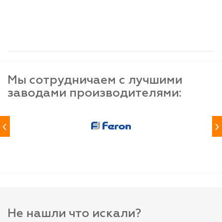
шт
шт
шт
-
+
-
+
-
+
Мы сотрудничаем с лучшими
заводами производителями:
‹
›
Не нашли что искали?