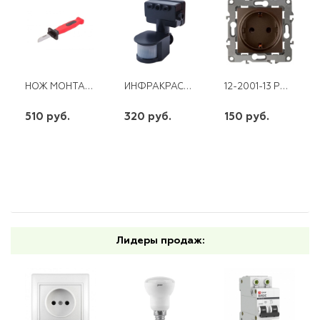
НОЖ МОНТАЖНИКА ЛЕЗВИЕ 42 REXANT
ИНФРАКРАСНЫЙ ДЕТЕКТОР ДВИЖЕНИЯ LX01 ЧЕРНЫЙ
12-2001-13 РОЗЕТКА 2Р+Е SCHUKO16АХ-250В БЕЗ М. ЛАПОК БРОНЗА ЭРА
510 руб.
320 руб.
150 руб.
шт
шт
шт
-
+
-
+
-
+
Лидеры продаж: