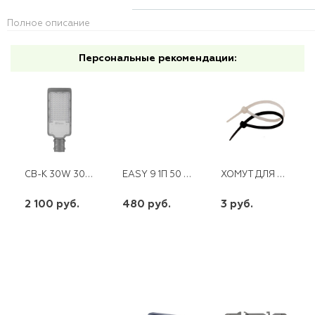
Полное описание
Персональные рекомендации:
СВ-К 30W 30LED AC220V/50HZ IP65 ЦВЕТ СЕРЫЙ SP2921
EASY 9 1П 50 А SCHNEIDER
ХОМУТ ДЛЯ КАБЕЛЯ 4,8 Х300
2 100 руб.
480 руб.
3 руб.
шт
шт
шт
-
+
-
+
-
+