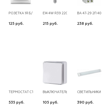
РОЗЕТКА 1Я Б/З С/У СЕВИЛЬ С/У БЕЛАЯ UNIVERSAL
E14 4W R39 220V LED 4100K GAUSS
ВА 47-29 2П 40А "С
125 руб.
215 руб.
238 руб.
шт
шт
шт
-
+
-
+
-
+
ТЕРМОСТАТ СТЕРЖНЕВОЙ RTM 15A 70 ГР. (3412119)
ВЫКЛЮЧАТЕЛЬ 1КЛ ОУ GALLANT WL15--0
СВЕТИЛЬНИКИ СВЕТО
535 руб.
105 руб.
390 руб.