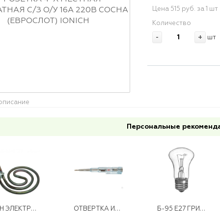
Цена 515 руб. за 1 шт
Количество
-
+
шт
описание
Персональные рекоменд
ТЭН ЭЛЕКТРО КОНФОРКА 1200ВТ (83-7-10/1,2 Т220,Z1194)
ОТВЕРТКА ИНДИКАТОРНАЯ 6877-18*
Б-95 Е27 ГРИБОК(144)*