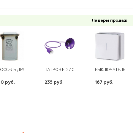
Лидеры продаж:
ОССЕЛЬ ДРЛ- 250 В КОРПУСЕ СВЕТОВЫЕ РЕШЕНИЯ
ПАТРОН Е-27 СО ШНУРОМ 1М ДЕКОРАТИВНЫ
ВЫКЛЮЧАТЕЛЬ 1КЛ
0 руб.
235 руб.
167 руб.
шт
шт
шт
-
+
-
+
-
+