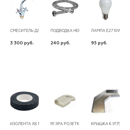
СМЕСИТЕЛЬ ДЛЯ КУХНИ С ПОВОРОТНЫМ ИЗЛИВОМ КЕРАМИЧЕ
ПОДВОДКА НЕРЖАВЕЮЩАЯ ОПЛЕТКА (Г/
ЛАМПА E27 10W 230
3 300 руб.
240 руб.
95 руб.
шт
шт
шт
-
+
-
+
-
+
ИЗОЛЕНТА ХБ 100 Г
R1 ЭРА РОЗЕТКА КАБЕЛЬНАЯ Б/З 6А С
КРЫШКА К УГЛУ ГО