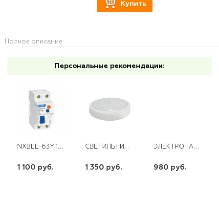
Купить
Полное описание
Персональные рекомендации:
NXBLE-63Y 1P+N 20A 30mA х-ка С 4,5кА CHINT
СВЕТИЛЬНИК LED СПБ-2Д 250-15 15ВТ 1200ЛМ IP20 250ММ С ДАТЧИКОМ БЕЛ. ASD
ЭЛЕКТРОПАЯЛЬНИК 200ВТ/220В РЕКСАНТ 12-0211
1 100 руб.
1 350 руб.
980 руб.
шт
шт
шт
-
+
-
+
-
+