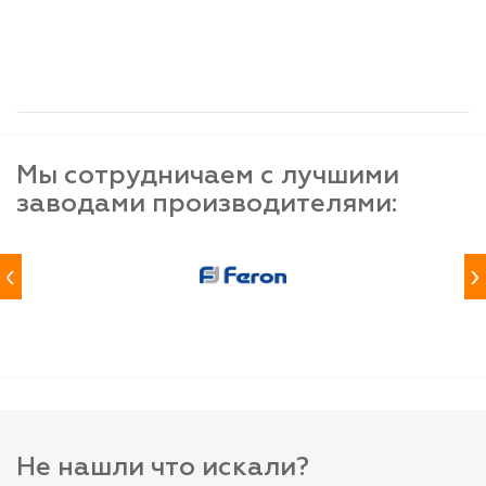
шт
шт
шт
-
+
-
+
-
+
Мы сотрудничаем с лучшими
заводами производителями:
‹
›
Не нашли что искали?