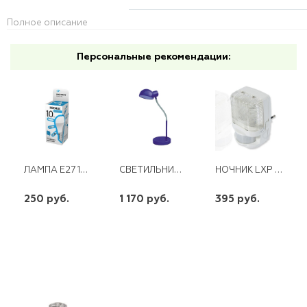
Полное описание
Персональные рекомендации:
ЛАМПА E27 10W А60 220V LED 4500K 3 УРОВНЯ ЯРКОСТИ КОСМОС
СВЕТИЛЬНИК НАСТОЛЬНЫЙ CAMELION KD-306 ФИОЛЕТОВЫЙ 40W
НОЧНИК LXP 200 (ST322)
250 руб.
1 170 руб.
395 руб.
шт
шт
шт
-
+
-
+
-
+