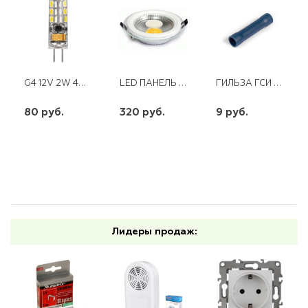
G4 12V 2W 4000K КАПСУЛА СИЛИКОН LB-420
LED ПАНЕЛЬ КРУГЛАЯ COB-6 WW, 3000К.
ГИЛЬЗА ГСИ 2,5 (КВТ)
80 руб.
320 руб.
9 руб.
шт
шт
шт
-
+
-
+
-
+
Лидеры продаж: