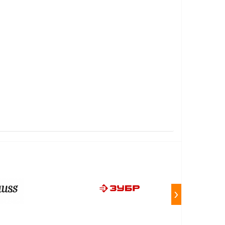
YER
›