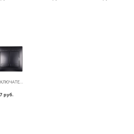
шт
шт
шт
-
+
-
+
-
+
ВЫКЛЮЧАТЕЛЬ MIRA 2КЛ. ЧЕРНЫЙ БАРХАТ
7 руб.
шт
-
+