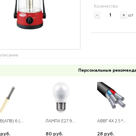
Количество
-
+
шт
описание
Персональные рекоменд
ПАВ(АПВ) 6 (200,300,500/100)
ЛАМПА E27 9W 3000K DT 0006-7 ШАР
АВВГ 4Х 2.5 *(100)
 руб.
80 руб.
28 руб.