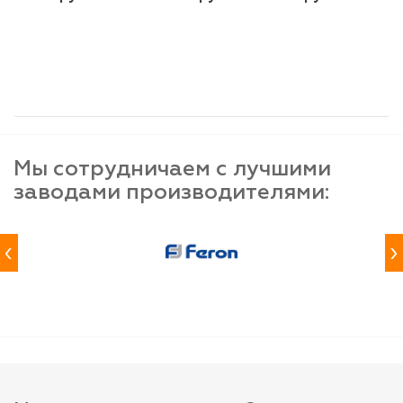
шт
шт
шт
-
+
-
+
-
+
Мы сотрудничаем с лучшими
заводами производителями:
‹
›