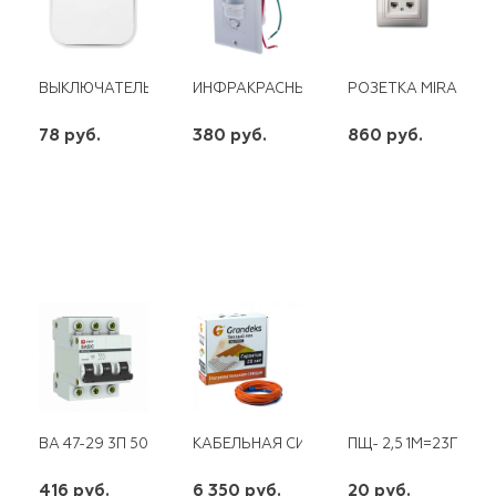
ВЫКЛЮЧАТЕЛЬ 1КЛ О/У 10А 220В БЕЛЫЙ (ЕВРОСЛОТ) IONICH
ИНФРАКРАСНЫЙ ДЕТЕКТОР ДВИЖЕНИЯ L
РОЗЕТКА MIRA КОМ
78 руб.
380 руб.
860 руб.
шт
шт
шт
-
+
-
+
-
+
ВА 47-29 3П 50 А "С" ЭКФ
КАБЕЛЬНАЯ СИСТЕМА GRANDEKS G2-104
ПЩ- 2,5 1М=23Г
416 руб.
6 350 руб.
20 руб.