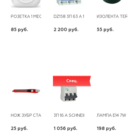
РОЗЕТКА 1 МЕСТНАЯ Б/З О/У 16А 220В БЕЛАЯ (ЕВРОСЛОТ) IO
DZ158 3П 63 А 10 КА CHINT
ИЗОЛЕНТА TERMINATO
85 руб.
2 200 руб.
55 руб.
шт
шт
шт
-
+
-
+
-
+
Спец.
НОЖ ЗУБР СТАНДАРТ 9ММ
3П 16 А SCHNEIDER
ЛАМПА E14 7W СВЕЧ
25 руб.
1 056 руб.
198 руб.