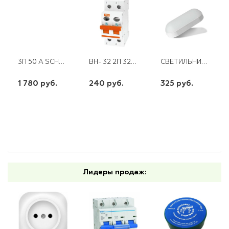
3П 50 А SCHNEIDER
ВН- 32 2П 32А ТДМ
СВЕТИЛЬНИК СПП-8-650-220-6,5K IP65 8ВТ ОВАЛ IONICH
1 780 руб.
240 руб.
325 руб.
шт
шт
шт
-
+
-
+
-
+
Лидеры продаж: