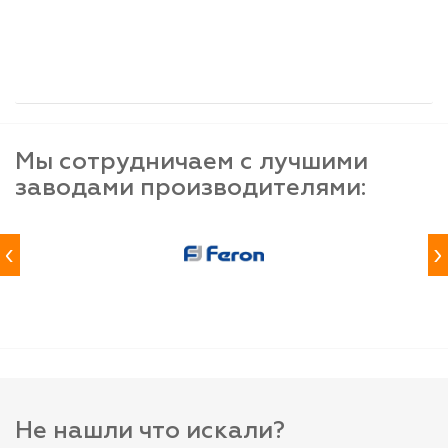
шт
шт
шт
-
+
-
+
-
+
Мы сотрудничаем с лучшими
заводами производителями:
‹
›
Не нашли что искали?