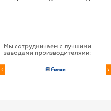
шт
шт
шт
-
+
-
+
-
+
Мы сотрудничаем с лучшими
заводами производителями:
‹
›