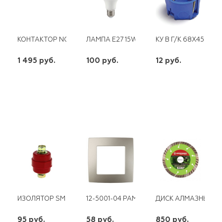
КОНТАКТОР NC1-1810 18A 400В/АС3 1НО CHINT
ЛАМПА E27 15W 230V LED 4000K А60 П
КУ В Г/К 68Х45 ПЛ/Л
1 495 руб.
100 руб.
12 руб.
шт
шт
шт
-
+
-
+
-
+
ИЗОЛЯТОР SM "БОЧОНОК" 35*
12-5001-04 РАМКА 1 ПОСТ. ШАМПАНЬ ЭР
ДИСК АЛМАЗНЫЙ 125
95 руб.
58 руб.
850 руб.