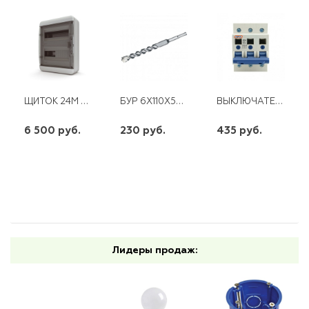
ЩИТОК 24М TEKFOR IP65 ПРОЗРАЧНАЯ ЧЕРНАЯ ДВЕРЦА
БУР 6Х110X50 BOSH 4 ГРАНИ SDS-PLUS
ВЫКЛЮЧАТЕЛЬ НАГРУЗКИ TSG2-125 3П 63А ЭНЕРГИЯ
6 500 руб.
230 руб.
435 руб.
шт
шт
шт
-
+
-
+
-
+
Лидеры продаж: