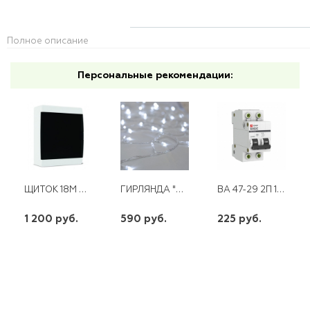
Полное описание
Персональные рекомендации:
ЩИТОК 18М QUEL IP41 ПРОЗРАЧНАЯ ЧЕРНАЯ ДВЕРЦА
ГИРЛЯНДА "НИТЬ", БЕЛАЯ, 20М IP20
ВА 47-29 2П 10 А "С" ЭКФ
1 200 руб.
590 руб.
225 руб.
шт
шт
шт
-
+
-
+
-
+