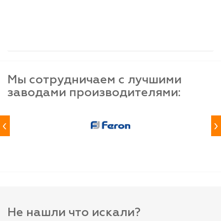
шт
шт
шт
-
+
-
+
-
+
Мы сотрудничаем с лучшими
заводами производителями:
‹
›
Не нашли что искали?