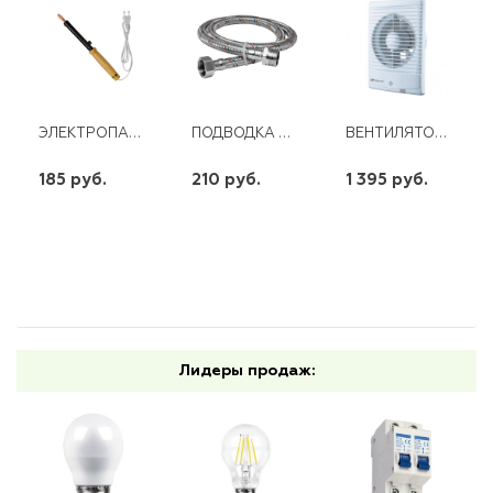
ЭЛЕКТРОПАЯЛЬНИК 40ВТ/220В (РУЧКА ДЕРЕВ.)
ПОДВОДКА НЕРЖАВЕЮЩАЯ ОПЛЕТКА ДЛЯ СМЕСИТЕЛЯ (КОР.) WKR-ZКM10-080
ВЕНТИЛЯТОР 125 М3
185 руб.
210 руб.
1 395 руб.
шт
шт
шт
-
+
-
+
-
+
Лидеры продаж: