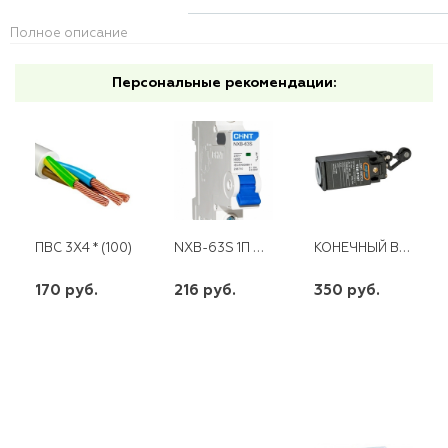
Полное описание
Персональные рекомендации:
NXB-63S 1П 63 А "С" 4,5 КА CHINT
КОНЕЧНЫЙ ВЫКЛЮЧАТЕЛЬ TSK-P-127 ЭНЕРГИЯ
ПВС 3Х4 * (100)
170 руб.
216 руб.
350 руб.
шт
шт
шт
-
+
-
+
-
+