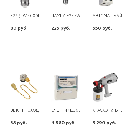
Е27 7,5W 4000K DT 0006-6 ШАР
ЛАМПА E27 7W 230V 6400K LB-57 FERON
АВТОМАТ-БАЙПАС 1
80 руб.
225 руб.
550 руб.
шт
шт
шт
-
+
-
+
-
+
ВЫКЛ ПРОХОДНОЙ НА ЦЕПОЧКЕ ЗОЛОТО
СЧЕТЧИК ЦЭ6803ВМ/1 1-7,5А 3Ф МР32 Э
КРАСКОПУЛЬТ ЭЛЕКТ
58 руб.
4 980 руб.
3 290 руб.