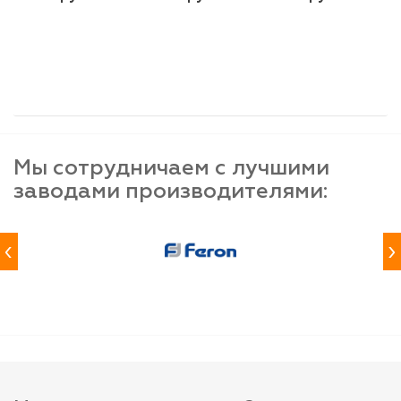
шт
шт
шт
-
+
-
+
-
+
Мы сотрудничаем с лучшими
заводами производителями:
‹
›