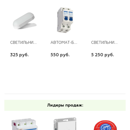
СВЕТИЛЬНИК СПП-8-650-220-6,5K IP65 8ВТ ОВАЛ IONICH
АВТОМАТ-БАЙПАС 50А (ЭМ) ЭНЕРГИЯ
СВЕТИЛЬНИК НАСТЕННО ПОТОЛОЧНЫЙ LE LED CLL MYSTERY-S 70W
325 руб.
550 руб.
5 250 руб.
шт
шт
шт
-
+
-
+
-
+
Лидеры продаж: