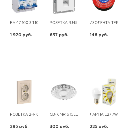
ВА 47-100 3П 100 А ЭНЕРГИЯ
РОЗЕТКА RJ45 SE СУ ATLAS DESIGN О
ИЗОЛЕНТА TERMINAT
1 920 руб.
637 руб.
146 руб.
шт
шт
шт
-
+
-
+
-
+
РОЗЕТКА 2-Я С/З SE СУ ATLAS DESIGN БЕЖЕВАЯ
CВ-К MR16 15LED 2835 SMD4000K 50W 
ЛАМПА E27 7W GL4
295 руб.
300 руб.
225 руб.