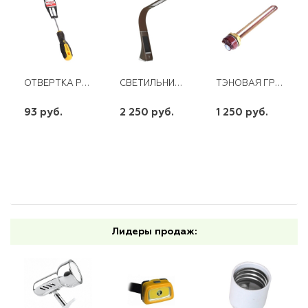
ОТВЕРТКА РН 1*100 ММ ДВУХКОМПОНЕНТНАЯ РУКОЯТКА REXANT
СВЕТИЛЬНИК НАСТОЛЬНЫЙ NLED-461-7W-BR КОРИЧНЕВЫЙ ЭРА
ТЭНОВАЯ ГРУППА RDT 1.5 КВТ 70 ГР RECO
93 руб.
2 250 руб.
1 250 руб.
шт
шт
шт
-
+
-
+
-
+
Лидеры продаж: