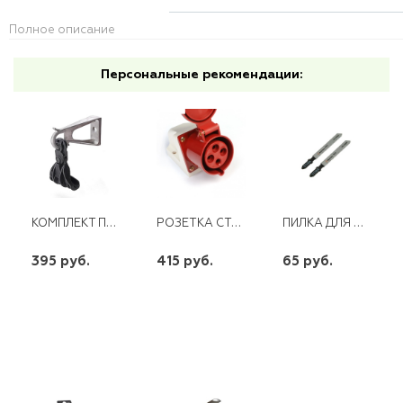
Полное описание
Персональные рекомендации:
КОМПЛЕКТ ПРОМЕЖУТОЧНОЙ ПОДВЕСКИ ES1500
РОЗЕТКА СТАЦИОН.НАРУЖ. 124 3Р+РЕ 32А 380В
ПИЛКА ДЛЯ ЭЛ.ЛОБЗИКА Т118А ПО СТАЛИ, ЧИСТЫЙ РЕЗ 76Х50 ММ
395 руб.
415 руб.
65 руб.
шт
шт
шт
-
+
-
+
-
+