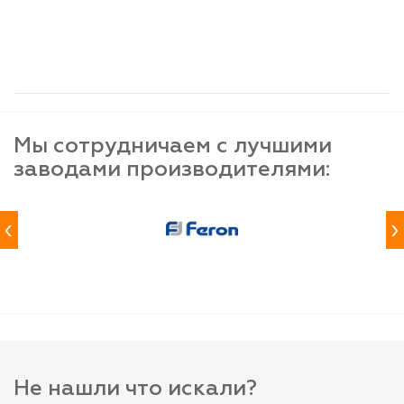
шт
шт
шт
-
+
-
+
-
+
Мы сотрудничаем с лучшими
заводами производителями:
‹
›
Не нашли что искали?