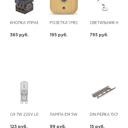
КНОПКА УПРАВЛЕНИЯ NP8 1NO ЗЕЛЕНАЯ IP65 CHINT
РОЗЕТКА 1 МЕСТНАЯ TV СОСНА (ЕВРОСЛ
СВЕТИЛЬНИК НАСТО
365 руб.
195 руб.
795 руб.
шт
шт
шт
-
+
-
+
-
+
G9 7W 220V LED 6400K LB-431 FERON
ЛАМПА E14 5W СВЕЧА НА ВЕТРУ МАТОВА
DIN РЕЙКА 15СМ
125 руб.
99 руб.
15 руб.