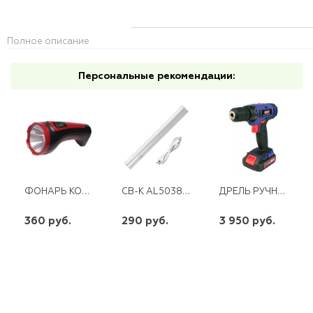
Полное описание
Персональные рекомендации:
ФОНАРЬ КОСМОС АККУМ ACCU101W LED 2 РЕЖИМА 1WLED 500MAH
СВ-К AL5038 60SMD (3014) 7W 600LM 4500K В ПЛАСТИК.КОРП.С СЕТ.ШНУРОМ 610*22*35 FERON
ДРЕЛЬ РУЧНАЯ ЭЛЕКТРИЧЕСКАЯ АККУМУЛЯТОРНАЯ ДЭА-12 ЛИ-04 ДИОЛД
360 руб.
290 руб.
3 950 руб.
шт
шт
шт
-
+
-
+
-
+