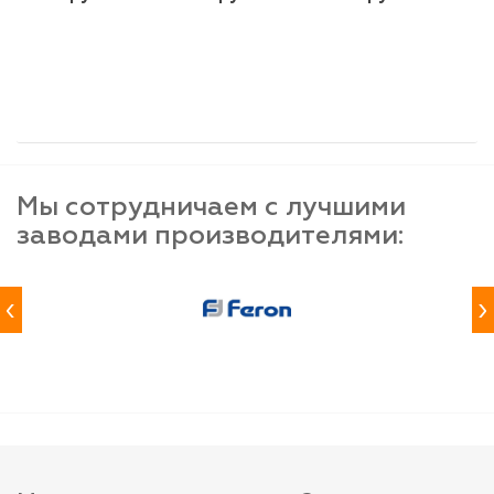
шт
шт
шт
-
+
-
+
-
+
Мы сотрудничаем с лучшими
заводами производителями:
‹
›