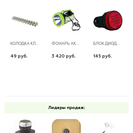
КОЛОДКА КЛЕММНАЯ 4ММ (3А) 12КЛ.
ФОНАРЬ АККУМ KOSMOS PREMIUM 10W LED.БОК.ПАНЕЛЬ 3ВТ,3РЕЖ. РАБОТЫ ,З/У220/12В,USB ВЫХ.
БЛОК ДИОДНЫЙ MDB-1001 ABB
49 руб.
3 420 руб.
145 руб.
шт
шт
шт
-
+
-
+
-
+
Лидеры продаж: