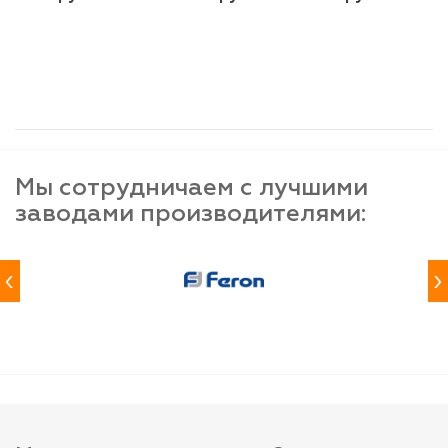
шт
шт
шт
-
+
-
+
-
+
Мы сотрудничаем с лучшими
заводами производителями:
‹
›