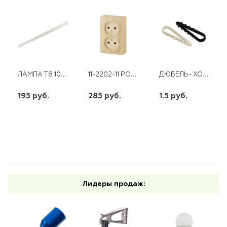
ЛАМПА Т8 10W 60СМ G13 4000К ПРОГРЕСС
11-2202-11 РОЗЕТКА 2Х2Р 16АХ-250В ОУ ЭКСПЕРТ СОСНА ЭРА
ДЮБЕЛЬ- ХОМУТ 5-10 (50-100ШТ) КВТ
195 руб.
285 руб.
1.5 руб.
шт
шт
шт
-
+
-
+
-
+
Лидеры продаж: