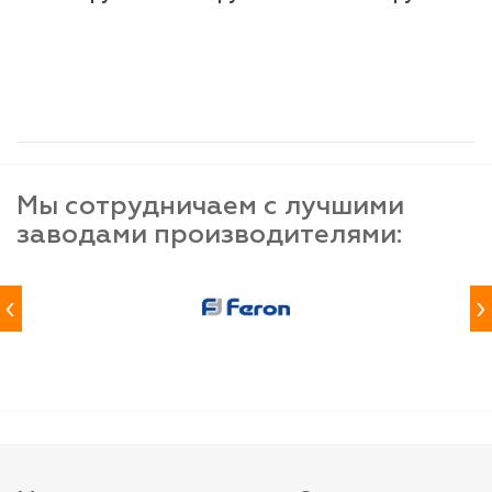
шт
шт
шт
-
+
-
+
-
+
Мы сотрудничаем с лучшими
заводами производителями:
‹
›