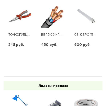
ТОНКОГУБЦЫ 160ММ ЗУБР
ВВГ 5Х 6 НГ-LS ГОСТ
СВ-К SPO 111 32ВТ 6500К
245 руб.
450 руб.
600 руб.
шт
шт
шт
-
+
-
+
-
+
Лидеры продаж: