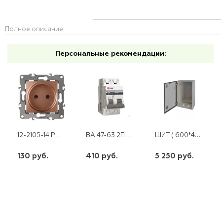
Полное описание
Персональные рекомендации:
12-2105-14 РОЗЕТКА 2Р 16АХ-250В МЕДЬ ЭРА
ВА 47-63 2П 63 А "С" PROXIMA EKF
ЩИТ ( 600*400*190) ЩМП-60-40-19 IP54 УЗОЛА
130 руб.
410 руб.
5 250 руб.
шт
шт
шт
-
+
-
+
-
+