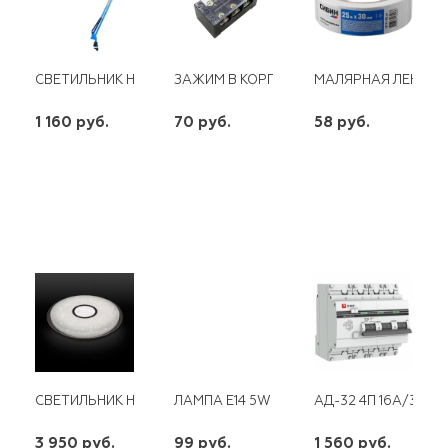
СВЕТИЛЬНИК НАСТОЛЬНЫЙ CAMELION KD-312 C06 60W 220V 
ЗАЖИМ В КОРП ТВ-2503 25А
МАЛЯРНАЯ ЛЕНТА К
1 160 руб.
70 руб.
58 руб.
шт
шт
шт
-
+
-
+
-
+
СВЕТИЛЬНИК НАСТЕННО ПОТОЛОЧНЫЙ LED 40W 3000LM IP20
ЛАМПА E14 5W СВЕЧА НА ВЕТРУ МАТОВА
АД-32 4П 16А/30МА 
3 950 руб.
99 руб.
1 560 руб.