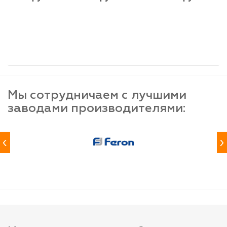
шт
шт
шт
-
+
-
+
-
+
Мы сотрудничаем с лучшими
заводами производителями:
‹
›