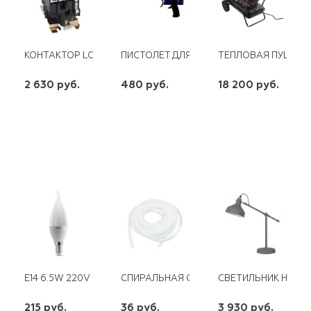
КОНТАКТОР LC1-D65 65A (UКАТ 220В) НО+НЗ ЭНЕРГИЯ
ПИСТОЛЕТ ДЛЯ МОНТАЖНОЙ ПЕНЫ FOME
ТЕПЛОВАЯ ПУШКА 
2 630 руб.
480 руб.
18 200 руб.
шт
шт
шт
-
+
-
+
-
+
E14 6.5W 220V LED 4100K CANDLE TAILED GAUSS
СПИРАЛЬНАЯ ОБМОТКА 12ММ
СВЕТИЛЬНИК НАСТО
215 руб.
36 руб.
3 930 руб.