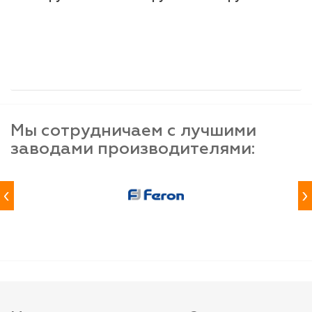
шт
шт
шт
-
+
-
+
-
+
Мы сотрудничаем с лучшими
заводами производителями:
‹
›