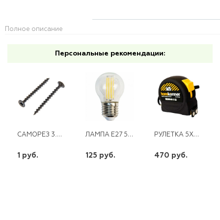
Полное описание
Персональные рекомендации:
САМОРЕЗ 3.5*51, РЕД.,ЧЕРН. (5000ШТ) OMAX
ЛАМПА E27 5W ШАР ПРОЗР. 230V 2700K LB-61 FERON
РУЛЕТКА 5Х25 2 СТОПА КОРПУС НА 20% КОМПАКТН. СТАНДАРТНОГО,МОЩН. МАГНИТ HANSK
1 руб.
125 руб.
470 руб.
шт
шт
шт
-
+
-
+
-
+