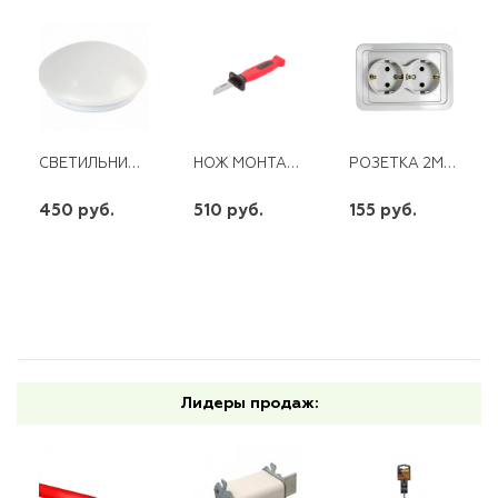
СВЕТИЛЬНИК LED HP SMARTBUY КРУГ -7W/4000K IP65
НОЖ МОНТАЖНИКА ЛЕЗВИЕ 42 REXANT
РОЗЕТКА 2М С/З С/У БЕЛАЯ ПРОГРЕСС
450 руб.
510 руб.
155 руб.
шт
шт
шт
-
+
-
+
-
+
Лидеры продаж: